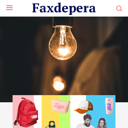
Faxdepera