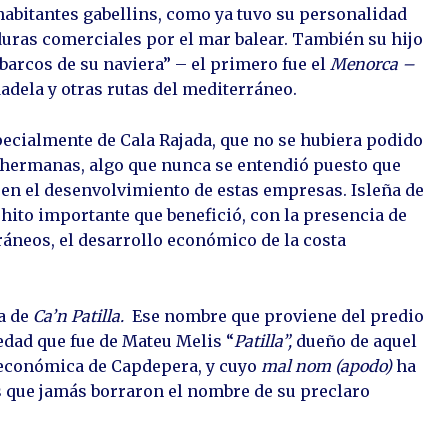
 habitantes gabellins, como ya tuvo su personalidad
uras comerciales por el mar balear. También su hijo
s barcos de su naviera” – el primero fue el
Menorca –
dadela y otras rutas del mediterráneo.
ecialmente de Cala Rajada, que no se hubiera podido
s hermanas, algo que nunca se entendió puesto que
en el desenvolvimiento de estas empresas. Isleña de
hito importante que benefició, con la presencia de
oráneos, el desarrollo económico de la costa
ra de
Ca’n Patilla.
Ese nombre que proviene del predio
dad que fue de Mateu Melis “
Patilla”,
dueño de aquel
a económica de Capdepera, y cuyo
mal nom (apodo)
ha
s que jamás borraron el nombre de su preclaro