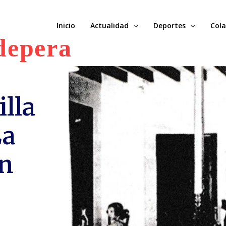
Inicio
Actualidad
Deportes
Cola
depera
illa
La
’n