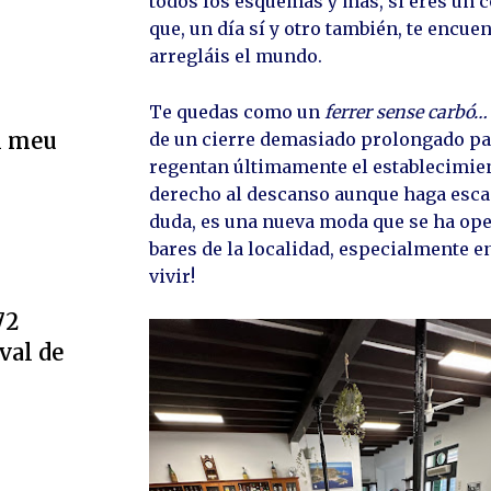
todos los esquemas y más, si eres un co
que, un día sí y otro también, te encu
arregláis el mundo.
Te quedas como un
ferrer sense carbó…
l meu
de un cierre demasiado prolongado par
regentan últimamente el establecimien
derecho al descanso aunque haga escas
duda, es una nueva moda que se ha ope
bares de la localidad, especialmente en
vivir!
72
val de