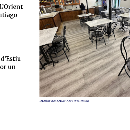
L’Orient
ntiago
 d’Estiu
por un
Interior del actual bar Ca’n Patilla