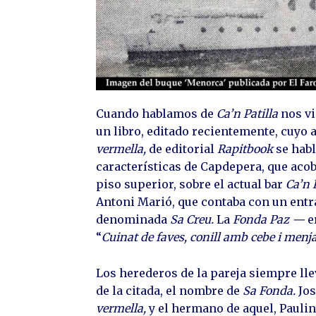
Cuando hablamos de
Ca’n Patilla
nos vi
un libro, editado recientemente, cuyo a
vermella,
de editorial
Rapitbook
se habl
características de Capdepera, que acobi
piso superior, sobre el actual bar
Ca’n 
Antoni Marió, que contaba con un entra
denominada
Sa Creu.
La
Fonda Paz —
e
“
Cuinat de faves, conill amb cebe i menja
Los herederos de la pareja siempre ll
de la citada, el nombre de
Sa Fonda.
Jos
vermella,
y el hermano de aquel, Pauli