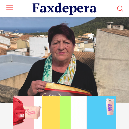
Faxdepera