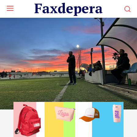
Faxdepera