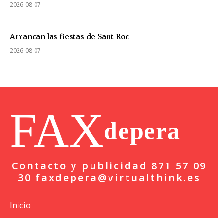
2026-08-07
Arrancan las fiestas de Sant Roc
2026-08-07
FAX
depera
Contacto y publicidad 871 57 09
30 faxdepera@virtualthink.es
Inicio