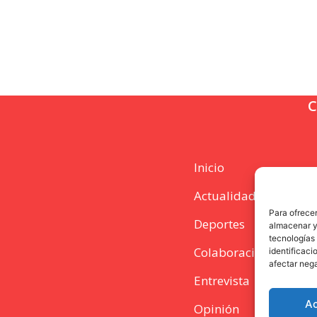
C
Inicio
Actualidad
Para ofrecer
Deportes
almacenar y/
tecnologías
Colaboración
identificaci
afectar nega
Entrevista
A
Opinión