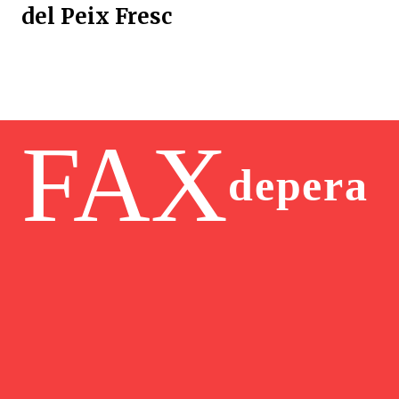
del Peix Fresc
FAX
depera