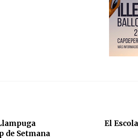
 Llampuga
El Escola
ap de Setmana