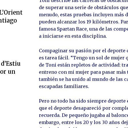
Toni describe las carreras de obstácu
de superar una serie de obstáculos que
L’Orient
menudo, estas pruebas incluyen más d
ntiago
pueden alcanzar los 19 kilómetros. Pa
famosa Spartan Race, una de las comp
a iniciarse en esta disciplina.
Compaginar su pasión por el deporte co
es tarea fácil. “Tengo un sol de mujer 
 d’Estiu
de Toni están repletos de actividad: t
por un
entreno con mi mujer para pasar más ti
también se ha unido al mundo de las ca
escapadas familiares.
Pero no todo ha sido siempre deporte 
que el deporte desapareció por complet
recuerda. De pequeño jugaba al balonce
embargo, entre los 20 y los 30 años de