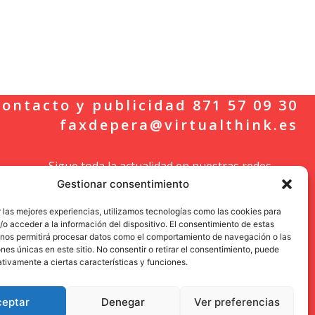
ontacto y publicidad 871 57 09 30
faxdepera@virtualthink.es
Sigue toda la actualidad en nuestras redes
Gestionar consentimiento
sociales.
 las mejores experiencias, utilizamos tecnologías como las cookies para
o acceder a la información del dispositivo. El consentimiento de estas
 nos permitirá procesar datos como el comportamiento de navegación o las
ones únicas en este sitio. No consentir o retirar el consentimiento, puede
tivamente a ciertas características y funciones.
ceptar
Denegar
Ver preferencias