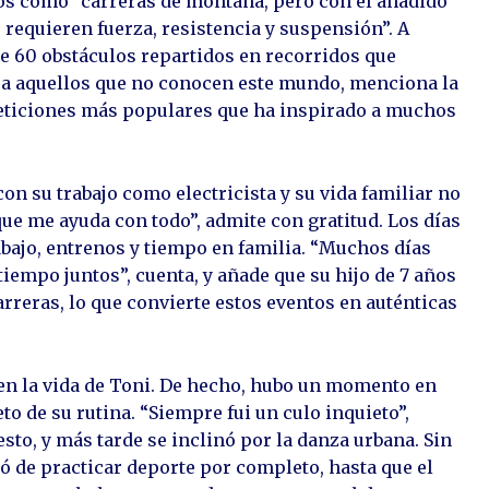
los como “carreras de montaña, pero con el añadido
 requieren fuerza, resistencia y suspensión”. A
e 60 obstáculos repartidos en recorridos que
ra aquellos que no conocen este mundo, menciona la
eticiones más populares que ha inspirado a muchos
n su trabajo como electricista y su vida familiar no
que me ayuda con todo”, admite con gratitud. Los días
rabajo, entrenos y tiempo en familia. “Muchos días
empo juntos”, cuenta, y añade que su hijo de 7 años
rreras, lo que convierte estos eventos en auténticas
en la vida de Toni. De hecho, hubo un momento en
o de su rutina. “Siempre fui un culo inquieto”,
sto, y más tarde se inclinó por la danza urbana. Sin
jó de practicar deporte por completo, hasta que el