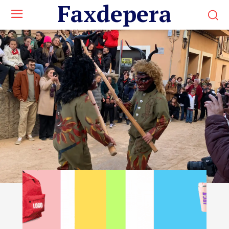
Faxdepera