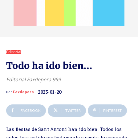
Editorial
Todo ha ido bien…
Editorial Faxdepera 999
2023-01-20
Faxdepera
Por
FACEBOOK
TWITTER
PINTEREST
Las fiestas de Sant Antoni han ido bien. Todos los
actos han salido perfectamente y según lo esperado