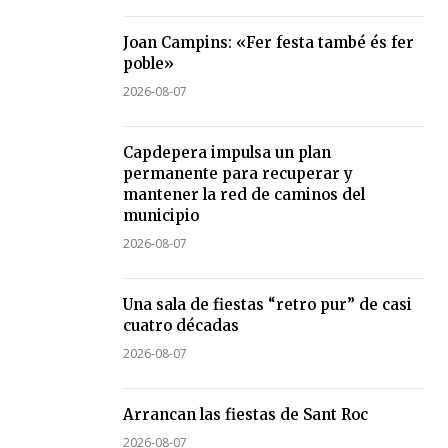
Joan Campins: «Fer festa també és fer
poble»
2026-08-07
Capdepera impulsa un plan
permanente para recuperar y
mantener la red de caminos del
municipio
2026-08-07
Una sala de fiestas “retro pur” de casi
cuatro décadas
2026-08-07
Arrancan las fiestas de Sant Roc
2026-08-07