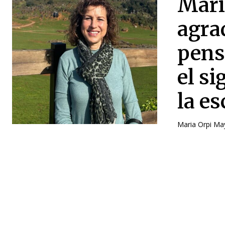
Mari
agra
pens
el s
la es
Maria Orpi May