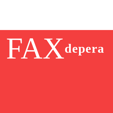
FAX
depera