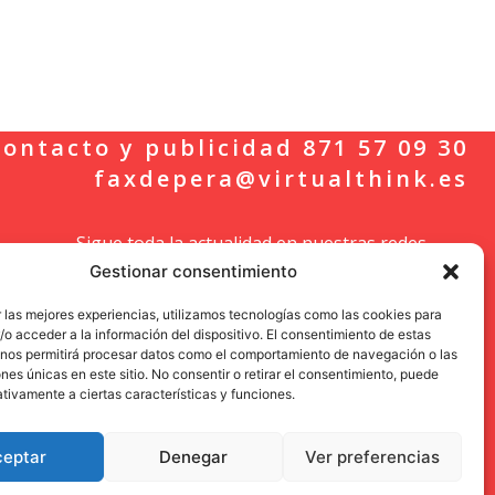
ontacto y publicidad 871 57 09 30
faxdepera@virtualthink.es
Sigue toda la actualidad en nuestras redes
Gestionar consentimiento
sociales.
 las mejores experiencias, utilizamos tecnologías como las cookies para
o acceder a la información del dispositivo. El consentimiento de estas
 nos permitirá procesar datos como el comportamiento de navegación o las
ones únicas en este sitio. No consentir o retirar el consentimiento, puede
tivamente a ciertas características y funciones.
ceptar
Denegar
Ver preferencias