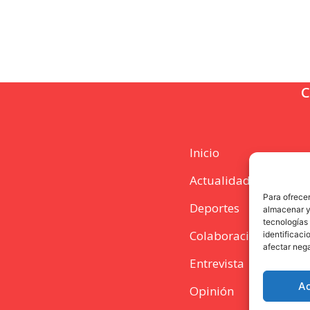
C
Inicio
Actualidad
Para ofrecer
Deportes
almacenar y/
tecnologías
Colaboración
identificaci
afectar nega
Entrevista
A
Opinión