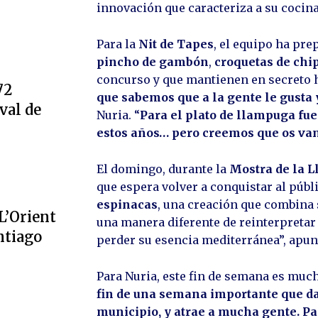
innovación que caracteriza a su cocina
Para la
Nit de Tapes
, el equipo ha pr
pincho de gambón
,
croquetas de chi
concurso y que mantienen en secreto 
72
que sabemos que a la gente le gusta
val de
Nuria. “
Para el plato de llampuga fue
estos años… pero creemos que os van
El domingo, durante la
Mostra de la 
que espera volver a conquistar al públ
espinacas
, una creación que combina s
L’Orient
una manera diferente de reinterpretar
ntiago
perder su esencia mediterránea”, apun
Para Nuria, este fin de semana es mu
fin de una semana importante que da
municipio, y atrae a mucha gente. P