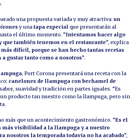
.
eparado una propuesta variada y muy atractiva:
un
pirones
y una
tapa especial
que presentarán al
hasta el último momento. “
Intentamos hacer algo
 y que también tenemos en el restaurante
”, explica
 más difícil, porque se han hecho tantas recetas
 a gustar tanto como a nosotros
”.
Llampuga
, Port Corona presentará una receta con la
ico:
canelones de llampuga con bechamel de
abor, suavidad y tradición en partes iguales. “Es
 un producto tan nuestro como la llampuga, pero sin
ta.
cho más que un acontecimiento gastronómico. “
Es el
 más visibilidad a la llampuga y a nuestro
ara nosotros la temporada todavía no ha acabado
”,