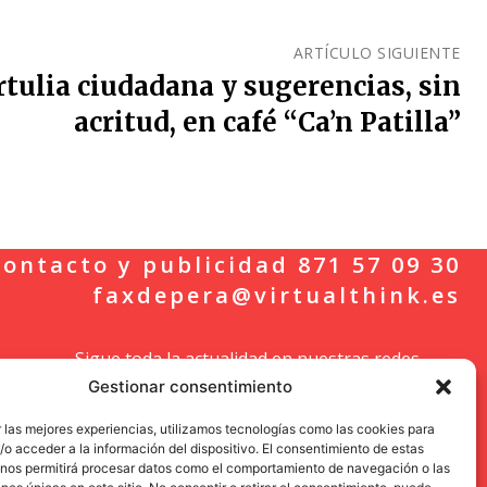
ARTÍCULO SIGUIENTE
rtulia ciudadana y sugerencias, sin
acritud, en café “Ca’n Patilla”
ontacto y publicidad 871 57 09 30
faxdepera@virtualthink.es
Sigue toda la actualidad en nuestras redes
Gestionar consentimiento
sociales.
 las mejores experiencias, utilizamos tecnologías como las cookies para
o acceder a la información del dispositivo. El consentimiento de estas
 nos permitirá procesar datos como el comportamiento de navegación o las