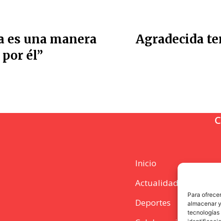
a es una manera
Agradecida te
 por él”
C
Inicio
Actualidad
Para ofrecer
Deportes
almacenar y/
tecnologías