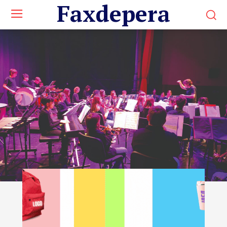
Faxdepera