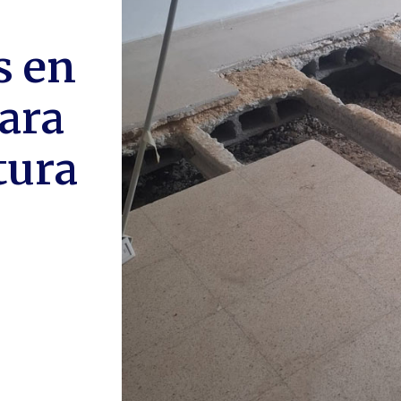
s en
para
tura