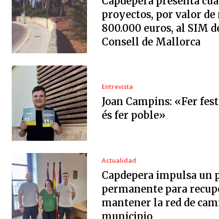
Capdepera presenta cua
proyectos, por valor de
800.000 euros, al SIM d
Consell de Mallorca
Entrevista
Joan Campins: «Fer fes
és fer poble»
Actualidad
Capdepera impulsa un 
permanente para recup
mantener la red de cam
municipio