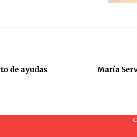
rto de ayudas
María Serv
C