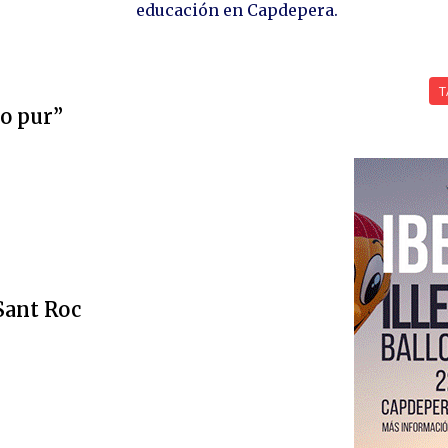
educación en Capdepera.
T
ro pur”
 Sant Roc