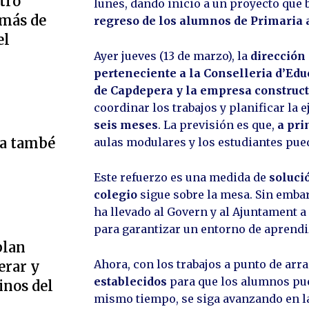
tro
lunes, dando inicio a un proyecto que
 más de
regreso de los alumnos de Primaria a
el
Ayer jueves (13 de marzo), la
dirección 
perteneciente a la Conselleria d’Ed
de Capdepera y la empresa construc
coordinar los trabajos y planificar la 
seis meses
. La previsión es que,
a pri
ta també
aulas modulares y los estudiantes pueda
Este refuerzo es una medida de
soluci
colegio
sigue sobre la mesa. Sin embar
ha llevado al Govern y al Ajuntament a
para garantizar un entorno de aprendi
plan
Ahora, con los trabajos a punto de arra
erar y
establecidos
para que los alumnos pue
inos del
mismo tiempo, se siga avanzando en la