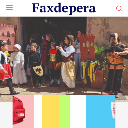
Faxdepera