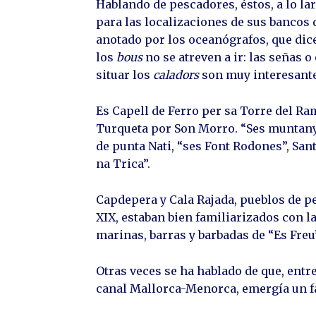
Hablando de pescadores, éstos, a lo la
para las localizaciones de sus bancos d
anotado por los oceanógrafos, que dice
los
bous
no se atreven a ir: las señas
situar los
caladors
son muy interesant
Es Capell de Ferro per sa Torre del Ra
Turqueta por Son Morro. “Ses muntanyes
de punta Nati, “ses Font Rodones”, Sant
na Trica”.
Capdepera y Cala Rajada, pueblos de p
XIX, estaban bien familiarizados con l
marinas, barras y barbadas de “Es Freu”
Otras veces se ha hablado de que, entr
canal Mallorca-Menorca, emergía un fa