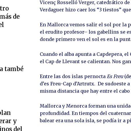
Vicenç Rosselló Verger, catedrático de
tro
Verdaguer hizo caer los “3 tiestos” que
 más de
el
En Mallorca vemos salir el sol por la 
el erudito profesor– los gabellins se e
donde primero ven el sol es en la punt
Cuando el alba apunta a Capdepera, el 
el Cap de Llevant se calientan. Nos 
ta també
Entre las dos islas pernocta
Es Freu
(d
d’es Freu-Cap d’Artrutx. De sudoeste a 
misma distancia que hay entre el cabo
Mallorca y Menorca forman una unidad
plan
profundidad. En tiempos del cuaternari
erar y
balear era una sola isla, se podía ir a p
inos del