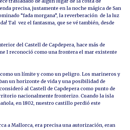
ece trasladado de algún lugar de la costa de
yenda precisa, justamente en la noche mágica de San
nominado “fada morgana”, la reverberación de la luz
ida! Tal vez el fantasma, que se vé también, desde
.
interior del Castell de Capdepera, hace más de
ume I reconoció como una frontera el mar existente
an como un límite y como un peligro. Los marineros y
ban un horizonte de vida y una posibilidad de
l consideró al Castell de Capdepera como punto de
ritorio nacionalmente fronterizo. Cuando la isla
añola, en 1802, nuestro castillo perdió este
rca a Mallorca, era precisa una autorización, eran