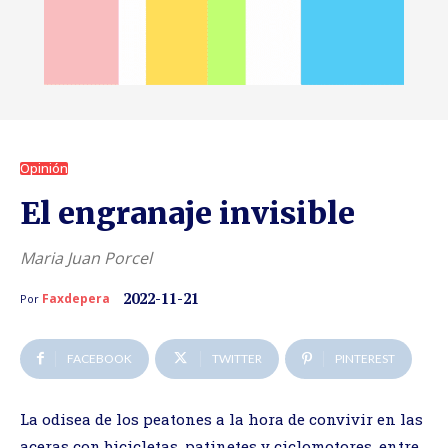
Opinión
El engranaje invisible
Maria Juan Porcel
2022-11-21
Faxdepera
Por
FACEBOOK
TWITTER
PINTEREST
La odisea de los peatones a la hora de convivir en las
aceras con bicicletas, patinetes y ciclomotores, entre