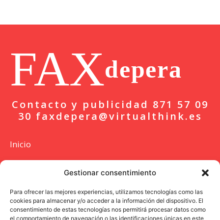
FAX
depera
Contacto y publicidad 871 57 09
30 faxdepera@virtualthink.es
Inicio
Actualidad
Gestionar consentimiento
Deportes
Para ofrecer las mejores experiencias, utilizamos tecnologías como las
cookies para almacenar y/o acceder a la información del dispositivo. El
Colaboración
consentimiento de estas tecnologías nos permitirá procesar datos como
el comportamiento de navegación o las identificaciones únicas en este