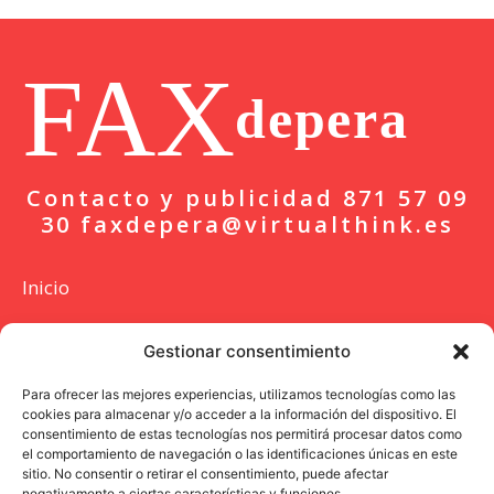
FAX
depera
Contacto y publicidad 871 57 09
30 faxdepera@virtualthink.es
Inicio
Actualidad
Gestionar consentimiento
Deportes
Para ofrecer las mejores experiencias, utilizamos tecnologías como las
cookies para almacenar y/o acceder a la información del dispositivo. El
Colaboración
consentimiento de estas tecnologías nos permitirá procesar datos como
el comportamiento de navegación o las identificaciones únicas en este
Entrevista
sitio. No consentir o retirar el consentimiento, puede afectar
negativamente a ciertas características y funciones.