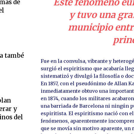
Este fenómeno eur
 más de
el
y tuvo una gra
municipio entre
prin
ta també
Fue en la convulsa, vibrante y heterog
surgió el espiritismo que acabaría lle
sistematizó y divulgó la filosofía o do
En 1857, con el pseudónimo de Allan Kar
inmediatamente obtuvo una importante 
en 1874, cuando los militares acabaron
plan
una barriada de Barcelona ni ningún pu
erar y
espiritista. El espiritismo nació con e
inos del
fenómenos, aparentemente incomprens
que se movía sin motivo aparente, un r