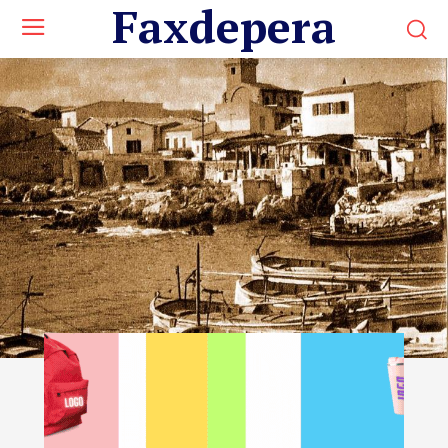
Faxdepera