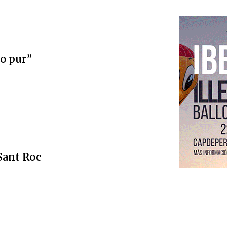
ro pur”
 Sant Roc