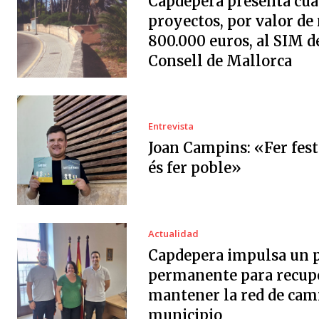
Capdepera presenta cua
proyectos, por valor de
800.000 euros, al SIM d
Consell de Mallorca
Entrevista
Joan Campins: «Fer fes
és fer poble»
Actualidad
Capdepera impulsa un 
permanente para recup
mantener la red de cam
municipio