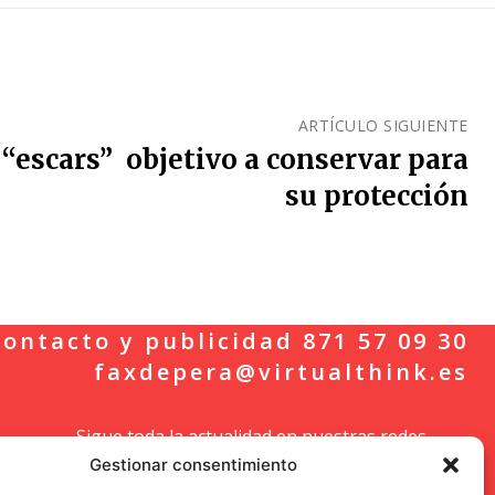
ARTÍCULO SIGUIENTE
“escars” objetivo a conservar para
su protección
ontacto y publicidad 871 57 09 30
faxdepera@virtualthink.es
Sigue toda la actualidad en nuestras redes
Gestionar consentimiento
sociales.