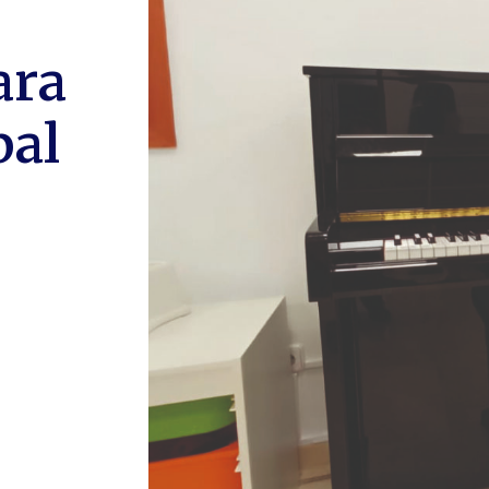
ara
pal