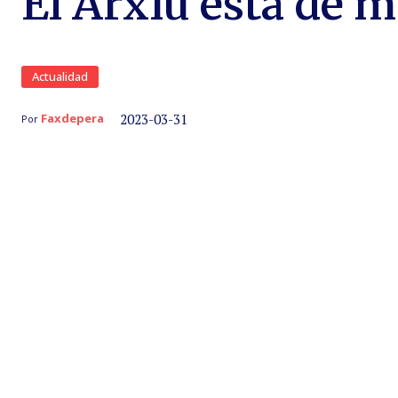
El Arxiu está de 
Actualidad
2023-03-31
Faxdepera
Por