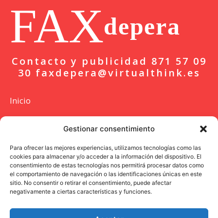
FAX
depera
Contacto y publicidad 871 57 09
30 faxdepera@virtualthink.es
Inicio
Actualidad
Gestionar consentimiento
Deportes
Para ofrecer las mejores experiencias, utilizamos tecnologías como las
cookies para almacenar y/o acceder a la información del dispositivo. El
Colaboración
consentimiento de estas tecnologías nos permitirá procesar datos como
el comportamiento de navegación o las identificaciones únicas en este
Entrevista
sitio. No consentir o retirar el consentimiento, puede afectar
negativamente a ciertas características y funciones.
Opinión