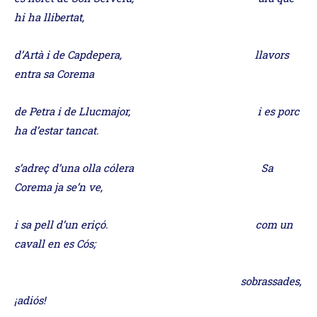
hi ha llibertat,
d’Artà i de Capdepera, llavors
entra sa Corema
de Petra i de Llucmajor, i es porc
ha d’estar tancat.
s’adreç d’una olla cólera Sa
Corema ja se’n ve,
i sa pell d’un eriçó. com un
cavall en es Cós;
sobrassades,
¡adiós!