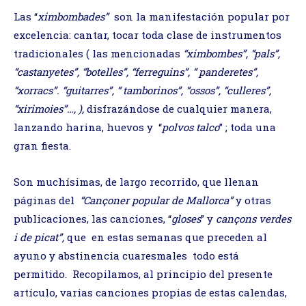
Las “
ximbombades”
son la manifestación popular por
excelencia: cantar, tocar toda clase de instrumentos
tradicionales ( las mencionadas
“ximbombes”, “pals”,
“castanyetes”, “botelles”, “ferreguins”, “ panderetes”,
“xorracs”. “guitarres”, “ tamborinos”, “ossos”, “culleres”,
“xirimoies”…, ),
disfrazándose de cualquier manera,
lanzando harina, huevos y “
polvos talco
” ; toda una
gran fiesta.
Son muchísimas, de largo recorrido, que llenan
páginas del
“Cançoner popular de Mallorca”
y otras
publicaciones, las canciones, “
gloses
” y
cançons verdes
i de picat”,
que
en estas semanas que preceden al
ayuno y abstinencia cuaresmales todo está
permitido. Recopilamos, al principio del presente
artículo, varias canciones propias de estas calendas,