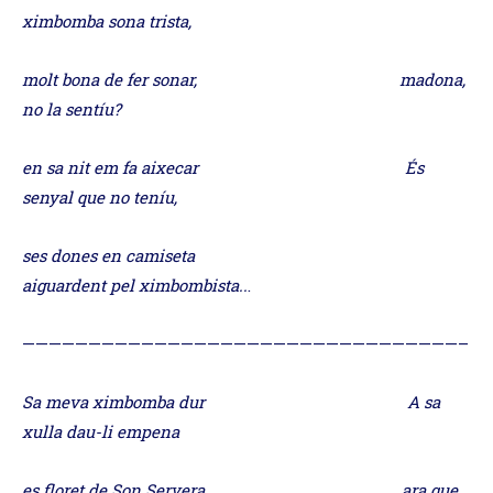
ximbomba sona trista,
molt bona de fer sonar, madona,
no la sentíu?
en sa nit em fa aixecar És
senyal que no teníu,
ses dones en camiseta
aiguardent pel ximbombista..
.
—————————————————————————————————–
Sa meva ximbomba dur A sa
xulla dau-li empena
es floret de Son Servera, ara que