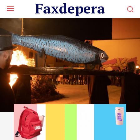
Faxdepera