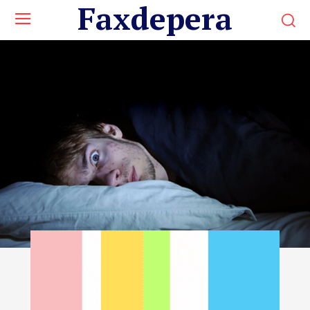
Faxdepera