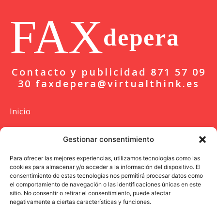
FAX
depera
Contacto y publicidad 871 57 09
30 faxdepera@virtualthink.es
Inicio
Actualidad
Gestionar consentimiento
Deportes
Para ofrecer las mejores experiencias, utilizamos tecnologías como las
cookies para almacenar y/o acceder a la información del dispositivo. El
Colaboración
consentimiento de estas tecnologías nos permitirá procesar datos como
el comportamiento de navegación o las identificaciones únicas en este
Entrevista
sitio. No consentir o retirar el consentimiento, puede afectar
negativamente a ciertas características y funciones.
Opinión