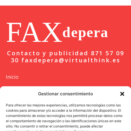
FAX
depera
Contacto y publicidad 871 57 09
30 faxdepera@virtualthink.es
Inicio
Actualidad
Gestionar consentimiento
Deportes
Para ofrecer las mejores experiencias, utilizamos tecnologías como las
cookies para almacenar y/o acceder a la información del dispositivo. El
Colaboración
consentimiento de estas tecnologías nos permitirá procesar datos como
el comportamiento de navegación o las identificaciones únicas en este
Entrevista
sitio. No consentir o retirar el consentimiento, puede afectar