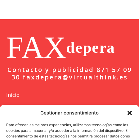
FAX
depera
Contacto y publicidad 871 57 09
30 faxdepera@virtualthink.es
Inicio
Actualidad
Gestionar consentimiento
Deportes
Para ofrecer las mejores experiencias, utilizamos tecnologías como las
cookies para almacenar y/o acceder a la información del dispositivo. El
Colaboración
consentimiento de estas tecnologías nos permitirá procesar datos como