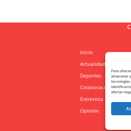
C
Inicio
Actualidad
Para ofrecer
Deportes
almacenar y/
tecnologías
Colaboración
identificaci
afectar nega
Entrevista
A
Opinión