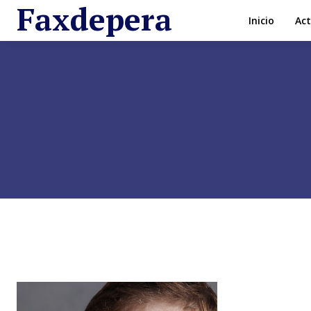
Faxdepera
Inicio
Act