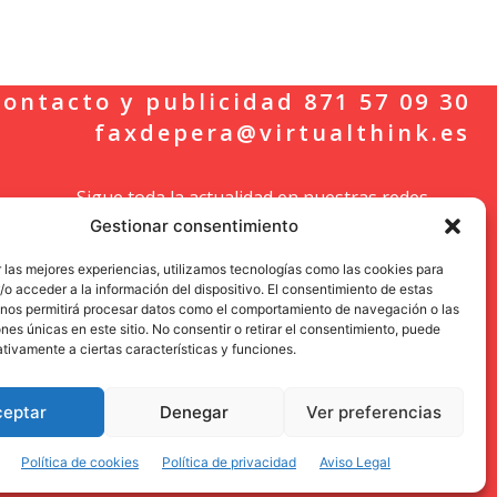
ontacto y publicidad 871 57 09 30
faxdepera@virtualthink.es
Sigue toda la actualidad en nuestras redes
Gestionar consentimiento
sociales.
 las mejores experiencias, utilizamos tecnologías como las cookies para
o acceder a la información del dispositivo. El consentimiento de estas
 nos permitirá procesar datos como el comportamiento de navegación o las
ones únicas en este sitio. No consentir o retirar el consentimiento, puede
tivamente a ciertas características y funciones.
ceptar
Denegar
Ver preferencias
Política de cookies
Política de privacidad
Aviso Legal