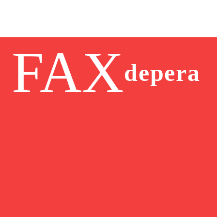
FAX
depera