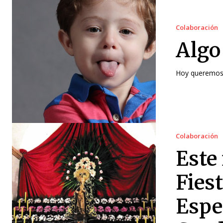
Colaboración
Algo
Hoy queremos h
Colaboración
Este
Fiest
Espe