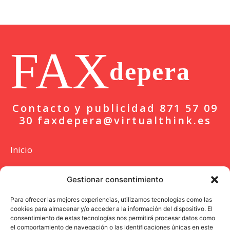
FAX
depera
Contacto y publicidad 871 57 09
30 faxdepera@virtualthink.es
Inicio
Actualidad
Gestionar consentimiento
Deportes
Para ofrecer las mejores experiencias, utilizamos tecnologías como las
cookies para almacenar y/o acceder a la información del dispositivo. El
Colaboración
consentimiento de estas tecnologías nos permitirá procesar datos como
el comportamiento de navegación o las identificaciones únicas en este