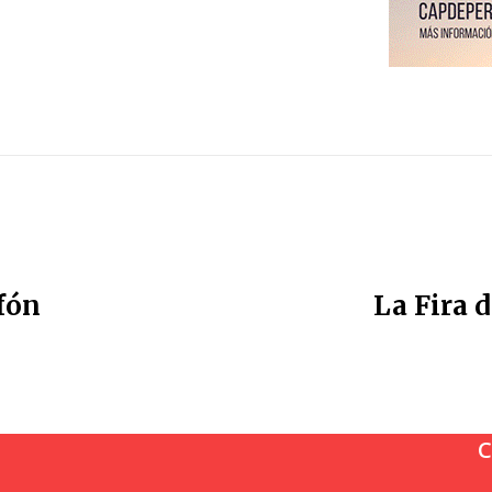
ofón
La Fira 
C