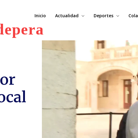
Inicio
Actualidad
Deportes
Cola
depera
tor
Local