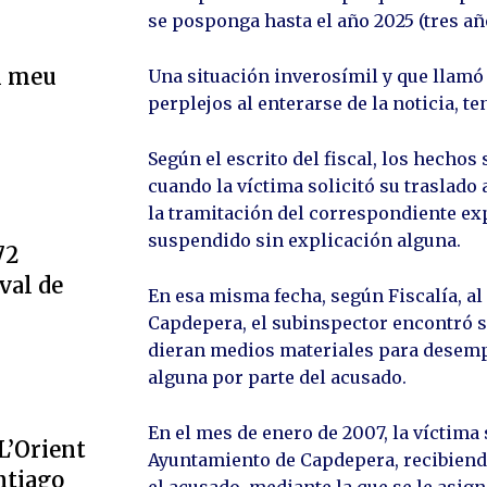
se posponga hasta el año 2025 (tres añ
l meu
Una situación inverosímil y que llamó 
perplejos al enterarse de la noticia, t
Según el escrito del fiscal, los hecho
cuando la víctima solicitó su traslado
la tramitación del correspondiente ex
suspendido sin explicación alguna.
72
val de
En esa misma fecha, según Fiscalía, a
Capdepera, el subinspector encontró s
dieran medios materiales para desempe
alguna por parte del acusado.
En el mes de enero de 2007, la víctima 
L’Orient
Ayuntamiento de Capdepera, recibiendo
ntiago
el acusado, mediante la que se le asig