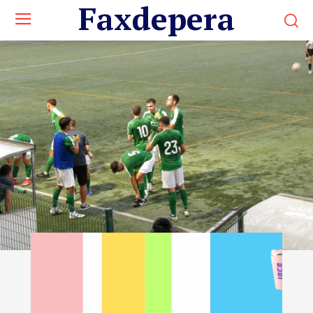
Faxdepera