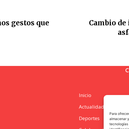
ños gestos que
Cambio de i
asf
C
Inicio
Actualidad
Para ofrecer
Deportes
almacenar y/
tecnologías