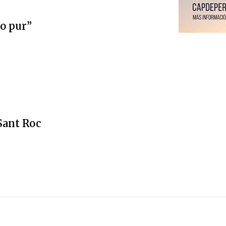
ro pur”
 Sant Roc