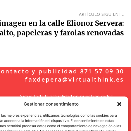
ARTÍCULO SIGUIENTE
magen en la calle Elionor Servera:
alto, papeleras y farolas renovadas
ontacto y publicidad 871 57 09 30
faxdepera@virtualthink.es
Sigue toda la actualidad en nuestras redes
Gestionar consentimiento
sociales.
 las mejores experiencias, utilizamos tecnologías como las cookies para
o acceder a la información del dispositivo. El consentimiento de estas
 nos permitirá procesar datos como el comportamiento de navegación o las