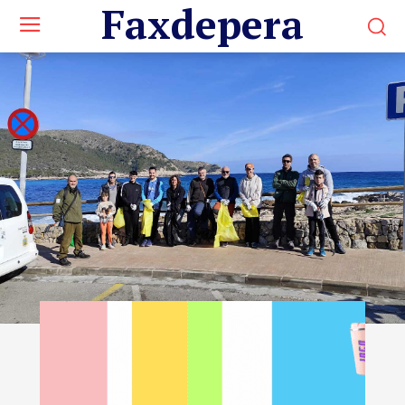
Faxdepera