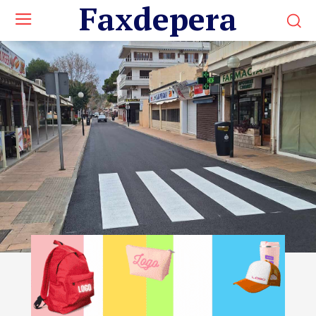
Faxdepera