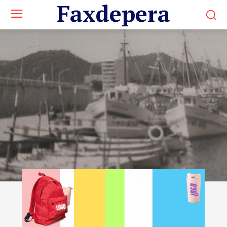
Faxdepera