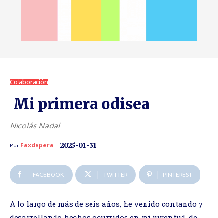
Colaboración
Mi primera odisea
Nicolás Nadal
2025-01-31
Faxdepera
Por
FACEBOOK
TWITTER
PINTEREST
A lo largo de más de seis años, he venido contando y
desarrollando hechos ocurridos en mi juventud, de