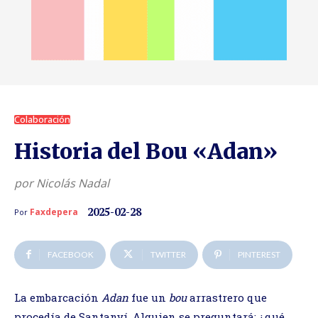
Colaboración
Historia del Bou «Adan»
por Nicolás Nadal
2025-02-28
Faxdepera
Por
FACEBOOK
TWITTER
PINTEREST
La embarcación
Adan
fue un
bou
arrastrero que
procedía de Santanyí. Alguien se preguntará: ¿qué