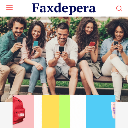
Faxdepera