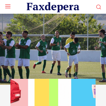
Faxdepera