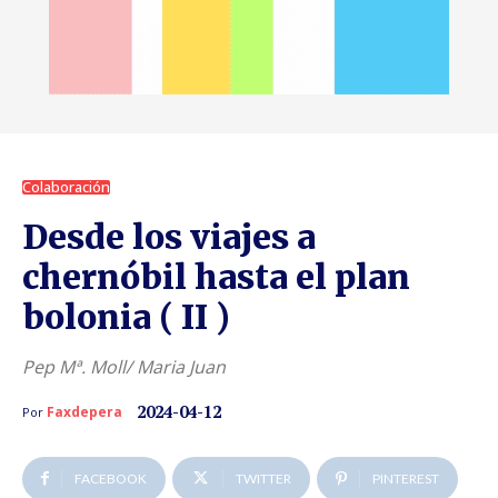
Colaboración
Desde los viajes a
chernóbil hasta el plan
bolonia ( II )
Pep Mª. Moll/ Maria Juan
2024-04-12
Faxdepera
Por
FACEBOOK
TWITTER
PINTEREST