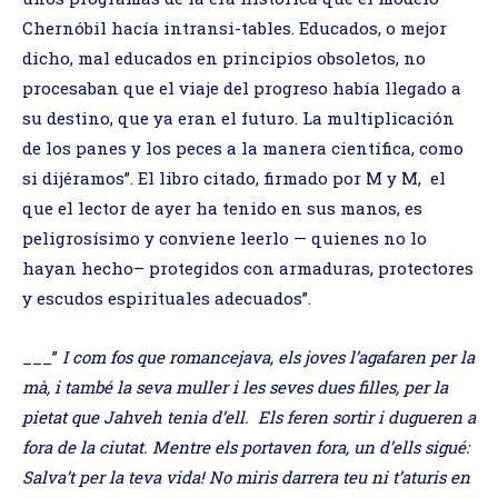
Chernóbil hacía intransi-tables. Educados, o mejor
dicho, mal educados en principios obsoletos, no
procesaban que el viaje del progreso había llegado a
su destino, que ya eran el futuro. La multiplicación
de los panes y los peces a la manera científica, como
si dijéramos”. El libro citado, firmado por M y M, el
que el lector de ayer ha tenido en sus manos, es
peligrosísimo y conviene leerlo — quienes no lo
hayan hecho– protegidos con armaduras, protectores
y escudos espirituales adecuados”.
___”
I com fos que romancejava, els joves l’agafaren per la
mà, i també la seva muller i les seves dues filles, per la
pietat que Jahveh tenia d’ell. Els feren sortir i dugueren a
fora de la ciutat. Mentre els portaven fora, un d’ells sigué:
Salva’t per la teva vida! No miris darrera teu ni t’aturis en