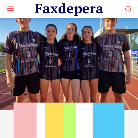
Faxdepera