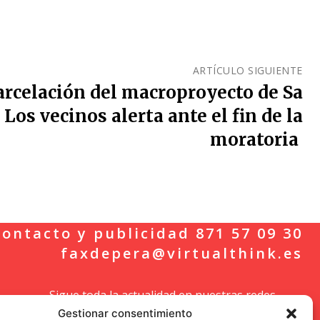
ARTÍCULO SIGUIENTE
arcelación del macroproyecto de Sa
Los vecinos alerta ante el fin de la
moratoria
ontacto y publicidad 871 57 09 30
faxdepera@virtualthink.es
Sigue toda la actualidad en nuestras redes
Gestionar consentimiento
sociales.