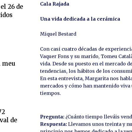
Cala Rajada
el 26 de
cidos
Una vida dedicada a la cerámica
Miquel Bestard
Con casi cuatro décadas de experienci
Vaquer Fons y su marido, Tomeu Català
l meu
vida. Desde su puesto en el mercado de
tendencias, los hábitos de los consum
En esta entrevista, Margarita nos habla
mercados y cómo han mantenido viva u
tiempos.
72
Pregunta:
¿Cuánto tiempo lleváis ven
val de
Respuesta:
Llevamos unos treinta y nu
principio nos hemos dedicado a la ven