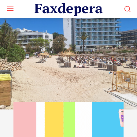
Faxdepera