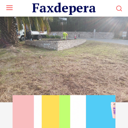
Faxdepera