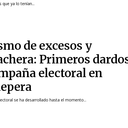
s que ya lo tenían...
smo de excesos y
achera: Primeros dardo
ampaña electoral en
depera
ctoral se ha desarrollado hasta el momento...