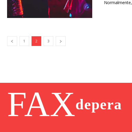
Normalmente, c
1
2
3
FAX
depera