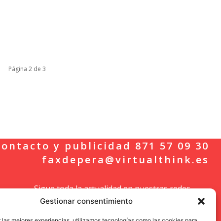
Página 2 de 3
ontacto y publicidad 871 57 09 30
faxdepera@virtualthink.es
Sigue toda la actualidad en nuestras redes
Gestionar consentimiento
sociales.
 las mejores experiencias, utilizamos tecnologías como las cookies para