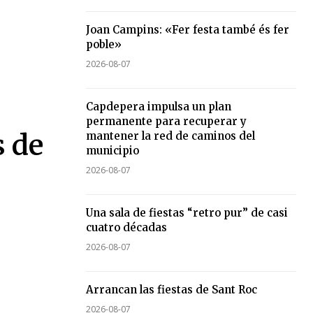
Joan Campins: «Fer festa també és fer
poble»
2026-08-07
Capdepera impulsa un plan
permanente para recuperar y
s de
mantener la red de caminos del
municipio
2026-08-07
Una sala de fiestas “retro pur” de casi
cuatro décadas
2026-08-07
Arrancan las fiestas de Sant Roc
2026-08-07