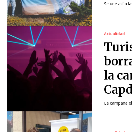
Se une así a la
Actualidad
Turi
borr
la c
Cap
La campaña ele