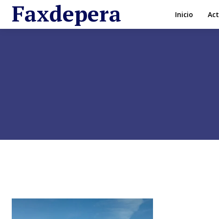
Faxdepera
Inicio
Act