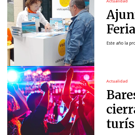
Actualidad
Ajun
Feri
Este año la pr
Actualidad
Bare
cier
turís