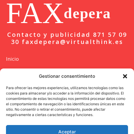
FAX
depera
Contacto y publicidad 871 57 09
30 faxdepera@virtualthink.es
Inicio
Actualidad
Gestionar consentimiento
Deportes
Para ofrecer las mejores experiencias, utilizamos tecnologías como las
cookies para almacenar y/o acceder a la información del dispositivo. El
Colaboración
consentimiento de estas tecnologías nos permitirá procesar datos como
el comportamiento de navegación o las identificaciones únicas en este
Entrevista
sitio. No consentir o retirar el consentimiento, puede afectar
negativamente a ciertas características y funciones.
Opinión
Aceptar