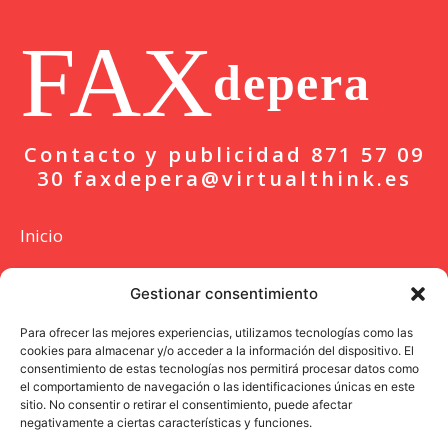
FAX
depera
Contacto y publicidad 871 57 09
30 faxdepera@virtualthink.es
Inicio
Actualidad
Gestionar consentimiento
Deportes
Para ofrecer las mejores experiencias, utilizamos tecnologías como las
cookies para almacenar y/o acceder a la información del dispositivo. El
Colaboración
consentimiento de estas tecnologías nos permitirá procesar datos como
el comportamiento de navegación o las identificaciones únicas en este
Entrevista
sitio. No consentir o retirar el consentimiento, puede afectar
negativamente a ciertas características y funciones.
Opinión