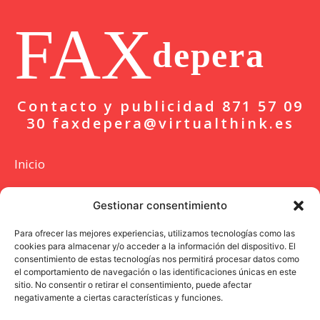
FAX
depera
Contacto y publicidad 871 57 09
30 faxdepera@virtualthink.es
Inicio
Actualidad
Gestionar consentimiento
Deportes
Para ofrecer las mejores experiencias, utilizamos tecnologías como las
cookies para almacenar y/o acceder a la información del dispositivo. El
Colaboración
consentimiento de estas tecnologías nos permitirá procesar datos como
el comportamiento de navegación o las identificaciones únicas en este
Entrevista
sitio. No consentir o retirar el consentimiento, puede afectar
negativamente a ciertas características y funciones.
Opinión