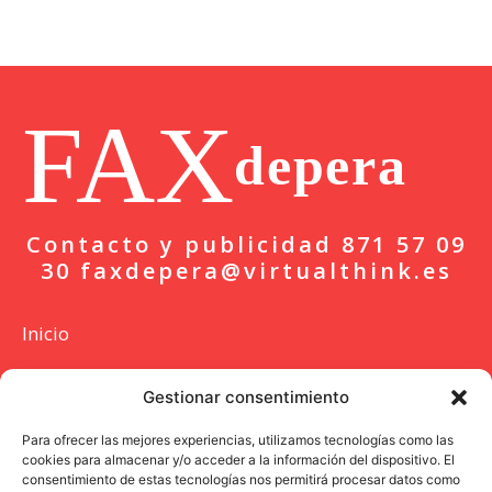
FAX
depera
Contacto y publicidad 871 57 09
30 faxdepera@virtualthink.es
Inicio
Actualidad
Gestionar consentimiento
Deportes
Para ofrecer las mejores experiencias, utilizamos tecnologías como las
cookies para almacenar y/o acceder a la información del dispositivo. El
Colaboración
consentimiento de estas tecnologías nos permitirá procesar datos como