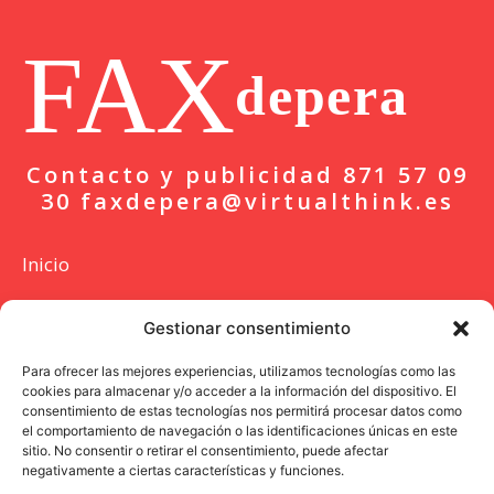
FAX
depera
Contacto y publicidad 871 57 09
30 faxdepera@virtualthink.es
Inicio
Actualidad
Gestionar consentimiento
Deportes
Para ofrecer las mejores experiencias, utilizamos tecnologías como las
cookies para almacenar y/o acceder a la información del dispositivo. El
Colaboración
consentimiento de estas tecnologías nos permitirá procesar datos como
el comportamiento de navegación o las identificaciones únicas en este
Entrevista
sitio. No consentir o retirar el consentimiento, puede afectar
negativamente a ciertas características y funciones.
Opinión