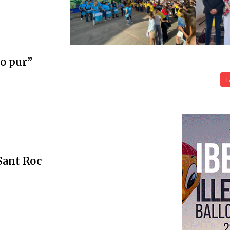
ro pur”
T
 Sant Roc