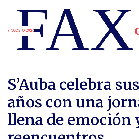
FAX
9 AGOSTO 2026
S’Auba celebra su
años con una jor
llena de emoción 
reencuentros