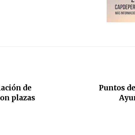
lación de
Puntos de
con plazas
Ayu