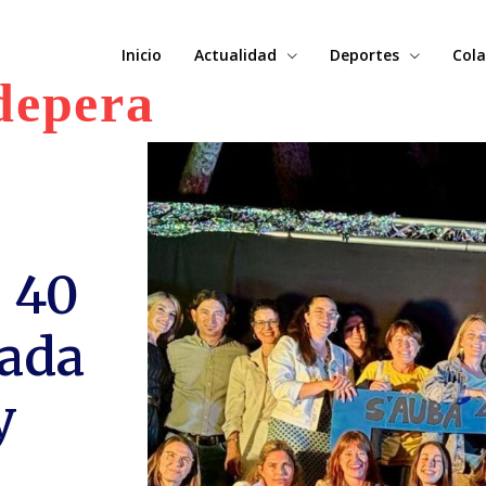
Inicio
Actualidad
Deportes
Cola
depera
s 40
nada
y