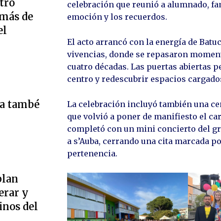
tro
celebración que reunió a alumnado, fa
 más de
emoción y los recuerdos.
el
El acto arrancó con la energía de Bat
vivencias, donde se repasaron moment
cuatro décadas. Las puertas abiertas 
centro y redescubrir espacios cargad
ta també
La celebración incluyó también una cen
que volvió a poner de manifiesto el ca
completó con un mini concierto del gru
a s’Auba, cerrando una cita marcada po
pertenencia.
plan
erar y
inos del