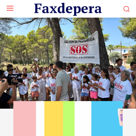
Faxdepera